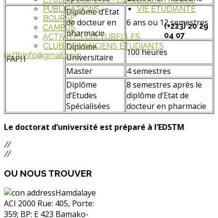
PUBLICATIONS
VIE ETUDIANTE
Diplôme d’Etat
BOURSE
de docteur en
6 ans ou 12 semestres
(+223) 20 29
CAMPUS
pharmacie
04 07
ACTIVITÉS CULTURELLES
Diplôme
CLUB DES ANCIENS ÉTUDIANTS
100 heures
usttbinfo@gmail.com
Universitaire
FAPH
Master
4 semestres
Diplôme
8 semestres après le
d’Etudes
diplôme d’Etat de
Spécialisées
docteur en pharmacie
Le doctorat d’université est préparé à l’EDSTM
//
//
OU
NOUS TROUVER
Hamdalaye
ACI 2000 Rue: 405, Porte:
359; BP: E 423 Bamako-