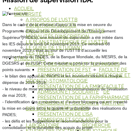
ACCUEIL
UNIVERSITÉ
A PROPOS DE L'USTTB
Dans le cadre de la mission d'appui à la mise en oeuvre du
CONDITIONS D'ACCÈS
DIPLÔMES DELIVRÉS PAR L'USTTB
Programme d'Appui et de Développement de l'Enseignement
MODALITÉS D'INSCRIPTION
Supérieur (PADES), une mission de supervision a été initiée dans
LE PLAN STRATÉGIQUE DE L'USTTB
les IES depuis le lundi 04 novembre 2019. Ce vendredi 08
LE GUIDE DE L'ÉTUDIANT
novembre 2019 c'était au tour de l'USTTB d'accueillir les
LES TEXTES
représentants du PADES, de la Banque Mondiale, du MESRS, de la
STRUCTURES
DGESRS et de l'UGP. Cette mission a porté sur la présentation des
FACULTÉ DES SCIENCES ET TECHNIQUES
PRÉSENTATION DE FST
FACULTÉ DE
points suivants:
ADMISSION ET SCOLARITÉ
MÉDECINE ET
- le bilan des appuis du PADES et les
montants alloués à chaque
ODONTO-STOMATOLOGIE
dépense de 2015-2019;
PRÉSENTATION DE LA FMOS
FACULTÉ
- le niveau de mise en oeuvre des recommandations de l'évaluation
ADMISSION ET SCOLARITÉ
DE
de mai 2019;
PRÉSENTATION DE LA FAPH
PHARMACIE
- l'identification des contraintes et d'autres blocages qui ont impacté
ADMISSION ET SCOLARITÉ
INSTITUIT
la mise en oeuvre et/ou la qualité et la durabilité des réalisations du
DES SCIENCES APPLIQUÉES
PRÉSENTATION DE L'ISA
PADES;
ADMISSION ET SCOLARITÉ
- les défis et les suggestions et recommandations pour la
LABORATOIRE
RECHERCHE
consolidation et la durabilité des acquis du projet.
ETUDES DES DOCTEURS
BIBLIOTHÈQUE