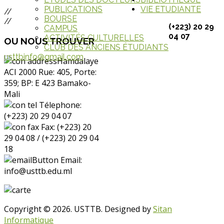
PUBLICATIONS
VIE ETUDIANTE
//
BOURSE
//
(+223) 20 29
CAMPUS
04 07
ACTIVITÉS CULTURELLES
OU
NOUS TROUVER
CLUB DES ANCIENS ÉTUDIANTS
usttbinfo@gmail.com
Hamdalaye
ACI 2000 Rue: 405, Porte:
359; BP: E 423 Bamako-
Mali
Télephone:
(+223) 20 29 04 07
Fax: (+223) 20
29 04 08 / (+223) 20 29 04
18
Email:
info@usttb.edu.ml
Copyright © 2026. USTTB. Designed by
Sitan
Informatique