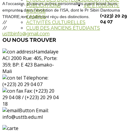
A l'occasion, plusieurs autres personnalités ayant laissé leurs
PUBLICATIONS
VIE ETUDIANTE
empruntes dans l'évolution de l'ISA,
dont le Pr Sibiri Dantouma
BOURSE
(+223) 20 29
CAMPUS
TRAORE,
ont également réçu des distinctions.
04 07
//
ACTIVITÉS CULTURELLES
//
CLUB DES ANCIENS ÉTUDIANTS
usttbinfo@gmail.com
OU
NOUS TROUVER
Hamdalaye
ACI 2000 Rue: 405, Porte:
359; BP: E 423 Bamako-
Mali
Télephone:
(+223) 20 29 04 07
Fax: (+223) 20
29 04 08 / (+223) 20 29 04
18
Email:
info@usttb.edu.ml