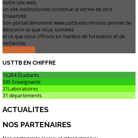
notre site web,
un site institutionnel constitue la vitrine de otre
Université.
Son portail dénommé www.usttb.edu.ml vous permet de
découvrir ce que nous sommes
et ce que nous offrons en matière de formation et de
recherche.
LIRE LA SUITE
USTTB
EN CHIFFRE
16284
Étudiants
595
Enseignants
21
Laboratoires
31
départements
ACTUALITES
NOS PARTENAIRES